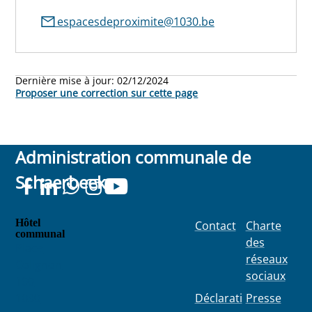
espacesdeproximite@1030.be
Dernière mise à jour:
02/12/2024
Proposer une correction sur cette page
Administration communale de
Schaerbeek
Hôtel
Contact
Charte
communal
des
Place
réseaux
Colignon
sociaux
100
1030
Déclarati
Presse