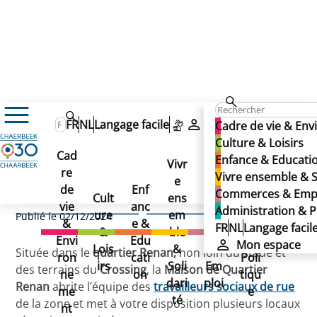
Maison de quartier Renan
FR
NL
Langage facile
Mon espace
Cadre de vie & En
Maison de quartier
Culture & Loisirs
Cad
Enfance & Educati
Renan
Vivr
re
Ad
Vivre ensemble & S
e
Co
de
Enf
min
Commerces & Emp
Maison de quartier Renan
Cult
ens
mm
vie
anc
istr
Administration & P
ure
em
erc
Publié le 02/12/2024
&
e &
atio
FR
NL
Langage facil
&
ble
es
Envi
Edu
n &
Mon espace
Lois
&
&
Située dans le
quartier Renan,
non loin du stade et
ron
cati
Poli
irs
Soli
Em
des terrains du
Crossing
, la
Maison de Quartier
ne
on
tiqu
dari
ploi
Renan
abrite l’équipe des
travailleurs sociaux de rue
me
e
té
de la zone et met à votre disposition plusieurs locaux
nt