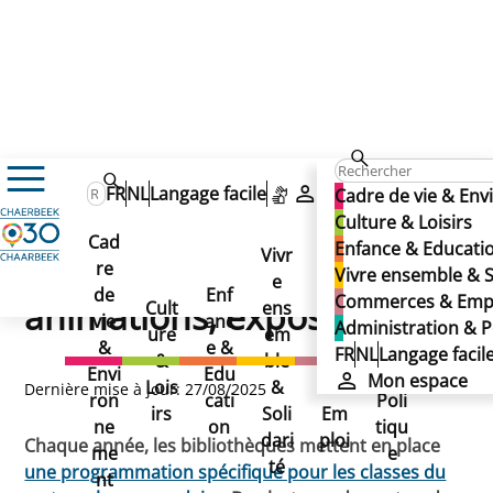
Culture & Loisirs
Culture
FR
NL
Langage facile
Mon espace
Cadre de vie & En
Bibliothèques, médiathèque, ludothèque
Culture & Loisirs
Evénements, animations, expositions
Evénements, animations,
Cad
Enfance & Educati
Evénements,
Vivr
re
Ad
Vivre ensemble & S
e
Co
expositions
de
Enf
min
Commerces & Emp
animations, expositions
Cult
ens
mm
vie
anc
istr
Administration & P
ure
em
erc
&
e &
atio
FR
NL
Langage facil
&
ble
es
Envi
Edu
n &
Mon espace
Lois
&
&
Dernière mise à jour: 27/08/2025
ron
cati
Poli
irs
Soli
Em
ne
on
tiqu
dari
ploi
Chaque année, les bibliothèques mettent en place
me
e
té
une programmation spécifique pour les classes du
nt