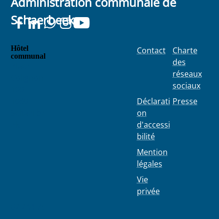
Administration communale de
Schaerbeek
Hôtel
Contact
Charte
communal
des
Place
réseaux
Colignon
sociaux
100
1030
Déclarati
Presse
Schaerbe
on
ek
d'accessi
bilité
Mention
légales
Vie
privée
02 244 75