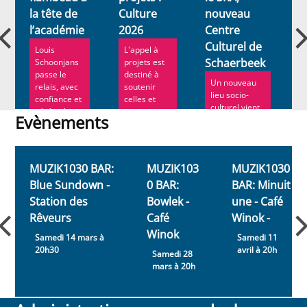
la tête de
Culture
nouveau
-
l’académie
2026
Centre
a
Culturel de
Louis
L'appel à
Schaerbeek
Schoonjans
projets est
passe le
destiné à
Un nouveau
relais, avec
soutenir
lieu socio-
confiance et
celles et
culturel vient
sérénité.
ceux qui
Evènements
d’ouvrir ses
Ann Roe ...
souhaitent...
portes à
Evènements
Schaerbeek....
MUZIK1030 BAR:
MUZIK103
MUZIK1030
Blue Sundown -
0 BAR:
BAR: Minuit
Station des
Bowlek -
une - Café
Rêveurs
Café
Winok -
Winok
Samedi 14 mars à
Samedi 11
20h30
avril à 20h
Samedi 28
mars à 20h