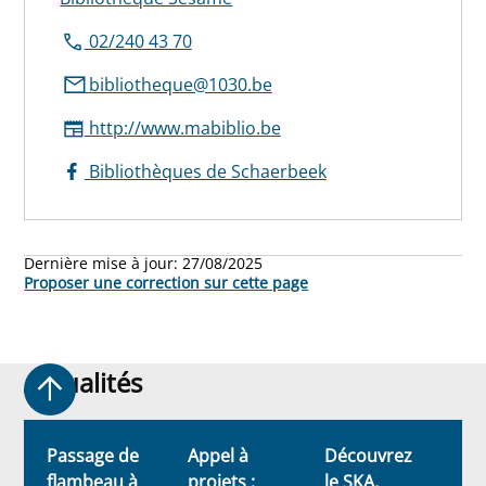
02/240 43 70
bibliotheque@1030.be
http://www.mabiblio.be
Bibliothèques de Schaerbeek
Dernière mise à jour:
27/08/2025
Proposer une correction sur cette page
Actualités
Actualités
Passage de
Appel à
Découvrez
E
flambeau à
projets :
le SKA,
S