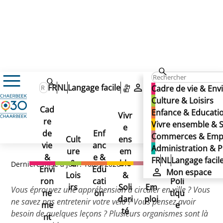
Cadre de vie & Environnement
FR
NL
Langage facile
Mon espace
Cadre de vie & En
Mobilité & Stationnement
A vélo
Culture & Loisirs
Aménagements cyclables & Sécurité
Cad
Enfance & Educati
Formations vélo
Vivr
Formations vélo
re
Ad
Vivre ensemble & S
Formations vélo
e
Co
de
Enf
min
Commerces & Emp
Cult
ens
mm
vie
anc
istr
Administration & P
ure
em
erc
&
e &
atio
FR
NL
Langage facil
&
ble
es
Dernière mise à jour: 10/03/2026
Envi
Edu
n &
Mon espace
Lois
&
&
ron
cati
Poli
irs
Soli
Em
Vous éprouvez une appréhension à circuler en ville ? Vous
ne
on
tiqu
dari
ploi
ne savez pas entretenir votre vélo ? Vous pensez avoir
me
e
té
besoin de quelques leçons ? Plusieurs organismes sont là
nt