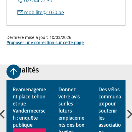
02/244 72 30
mobilite@1030.be
Dernière mise à jour:
10/03/2026
Proposer une correction sur cette page
Actualités
Actualités
Reamenageme
Donnez
Des vélos
nt place Lehon
votre avis
communa
et rue
sur les
ux pour
Vandermeersc
futurs
soutenir
h : enquête
emplaceme
les
publique
nts des box
associatio
à vélos
ns