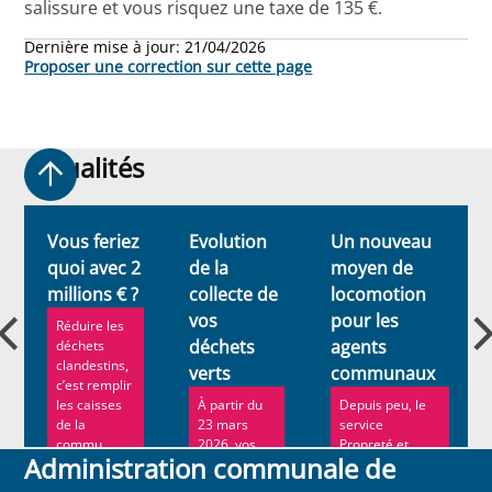
salissure et vous risquez une taxe de 135 €.
Dernière mise à jour:
21/04/2026
Proposer une correction sur cette page
Actualités
Actualités
Vous feriez
Evolution
Un nouveau
quoi avec 2
de la
moyen de
millions € ?
collecte de
locomotion
vos
pour les
Réduire les
déchets
agents
déchets
clandestins,
verts
communaux
c’est remplir
les caisses
À partir du
Depuis peu, le
de la
23 mars
service
commu...
2026, vos
Propreté et
Administration communale de
déchets de
Espaces verts
jardin ne
de Schaerbeek