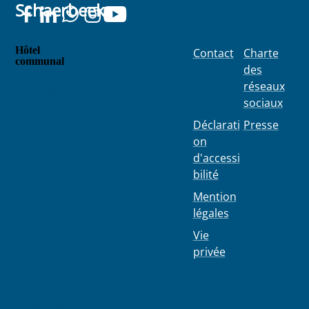
Schaerbeek
seront plus
a fait ...
collect...
Hôtel
Contact
Charte
communal
des
Place
réseaux
Colignon
sociaux
100
1030
Déclarati
Presse
Schaerbe
on
ek
d'accessi
bilité
Mention
légales
Vie
privée
02 244 75
11
info@103