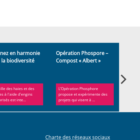
inez en harmonie
Opération Phospore –
Schae
 la biodiversité
Compost « Albert »
chass
aille des haies et des
L’Opération Phosphore
Un as
es à l'aide d'engins
propose et expérimente des
pour d
risés est inte...
projets qui visent à ...
c’est 
Charte des réseaux sociaux