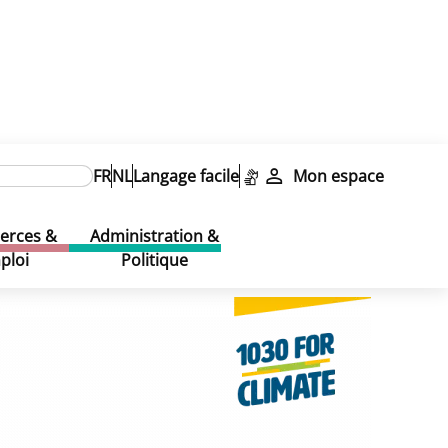
FR
NL
Langage facile
Mon espace
rces &
Administration &
ploi
Politique