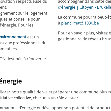
énovation respectueuse du
accompagner dans cette dé
ent.
d’énergie | Citoyen - Bruxe
pagnement sur le logement
La commune pourra peut-êtr
ques et conseille pour
à
planclimat@1030.be
’énergie. Pour les
Pour en savoir plus, visitez
 environnement
est un
gestionnaire de réseau brux
nt aux professionnels du
immeubles.
ON destinée à rénover le
énergie
éliorer notre qualité de vie et préparer une commune plus ré
nitiative collective
, chacun a un rôle à jouer.
ommations d’énergie et développer son potentiel de product