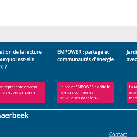
tion de la facture
EMPOWER : partage et
Jard
ourquoi est-elle
communautés d'énergie
avec
e ?
se représente environ
Le projet EMPOWER clarifie le
La t
 mois et par personne,
rôle des communes
arbr
bruxelloises dans le s...
moto
haerbeek
Contact