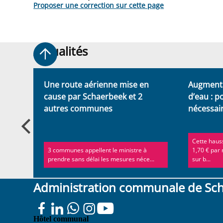
Proposer une correction sur cette page
Actualités
Actualités
Une route aérienne mise en
Augmenta
cause par Schaerbeek et 2
d’eau : p
autres communes
nécessair
Cette haus
r son
3 communes appellent le ministre à
1,70 € par
..
prendre sans délai les mesures néce...
sur b...
Administration communale de Sc
Place
Hôtel communal