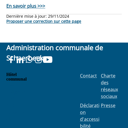
En savoir plus >>>
Dernière mise à jour:
29/11/2024
Proposer une correction sur cette page
Administration communale de
Schaerbeek
Hôtel
Contact
Charte
communal
des
Place
réseaux
Colignon
sociaux
100
1030
Déclarati
Presse
Schaerbe
on
ek
d'accessi
bilité