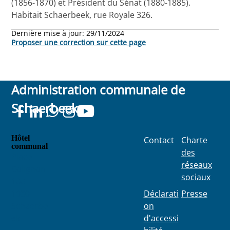
(1856-1870) et Président du Sénat (1880-1885).
Habitait Schaerbeek, rue Royale 326.
Dernière mise à jour:
29/11/2024
Proposer une correction sur cette page
Administration communale de
Schaerbeek
Hôtel
Contact
Charte
communal
des
Place
réseaux
Colignon
sociaux
100
1030
Déclarati
Presse
Schaerbe
on
ek
d'accessi