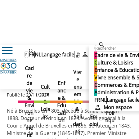
D’ANETHAN Jules (Baron) (rue)
D’ANETHAN Jules (Baron)
FR
NL
Langage facile
Mon espace
Cadre de vie & En
D’ANETHAN Jules (Baron)
Culture & Loisirs
(rue)
Cad
Enfance & Educati
(rue)
Vivr
re
Ad
Vivre ensemble & S
e
Co
de
Enf
min
Commerces & Emp
Cult
ens
mm
vie
anc
istr
Administration & P
ure
em
erc
Publié le 29/11/2024
&
e &
atio
FR
NL
Langage facil
&
ble
es
Envi
Edu
n &
Mon espace
Lois
&
&
Né à Bruxelles en 1803, décédé à Schaerbeek en
ron
cati
Poli
irs
Soli
Em
1888. Docteur en droit en 1824. Avocat général à la
ne
on
tiqu
dari
ploi
Cour d’Appel de Bruxelles en 1836. Sénateur en 1843,
me
e
té
Ministre de la Guerre (1845-1847), Premier Ministre
nt