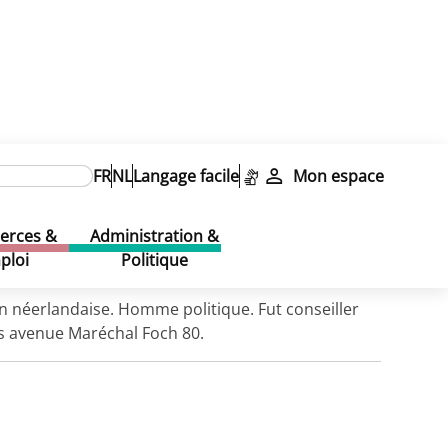
FR
NL
Langage facile
Mon espace
rces &
Administration &
ploi
Politique
n néerlandaise. Homme politique. Fut conseiller
is avenue Maréchal Foch 80.