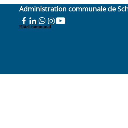
Administration communale de Sc
Place
Hôtel communal
Colignon 100
1030 Schaerbeek
02 244 75 11
info@1030.be