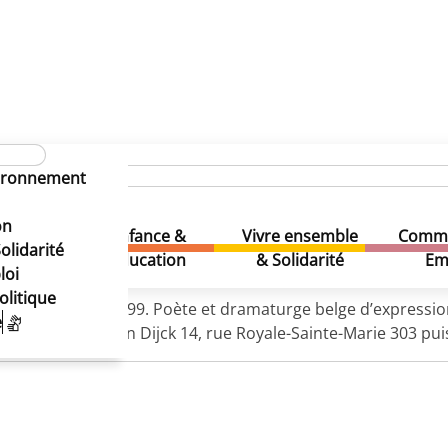
vironnement
on
Enfance &
Vivre ensemble
Comme
& Loisirs
olidarité
Education
& Solidarité
Em
loi
olitique
Schaerbeek en 1899. Poète et dramaturge belge d’expressio
e
aerbeek, rue Van Dijck 14, rue Royale-Sainte-Marie 303 pu