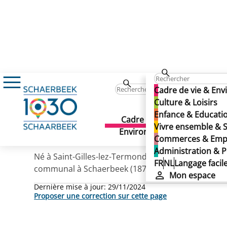
HIEL Emanuel (rue)
HIEL Emanuel (rue)
Cadre de vie & En
HIEL Emanuel (rue)
Culture & Loisirs
Enfance & Educati
Cadre de vie &
Culture 
Vivre ensemble & S
Publié le 29/11/2024
Environnement
Commerces & Emp
Administration & P
Né à Saint-Gilles-lez-Termonde en 1834, décédé à 
FR
NL
Langage facil
communal à Schaerbeek (1879-1884). Habitait à Sch
Mon espace
Dernière mise à jour:
29/11/2024
Proposer une correction sur cette page