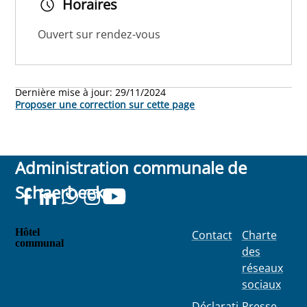
Horaires
Ouvert sur rendez-vous
Dernière mise à jour:
29/11/2024
Proposer une correction sur cette page
Administration communale de
Schaerbeek
Hôtel
Contact
Charte
communal
des
Place
réseaux
Colignon
sociaux
100
1030
Déclarati
Presse