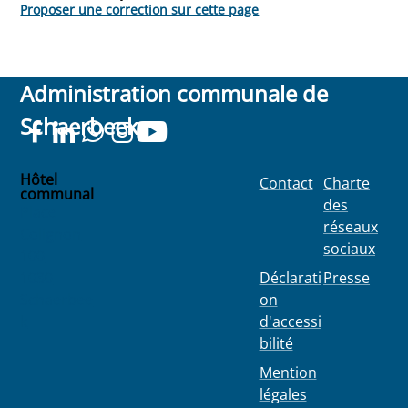
Proposer une correction sur cette page
Administration communale de
Schaerbeek
Hôtel
Contact
Charte
communal
des
Place
réseaux
Colignon
sociaux
100
1030
Déclarati
Presse
Schaerbee
on
k
d'accessi
bilité
Mention
légales