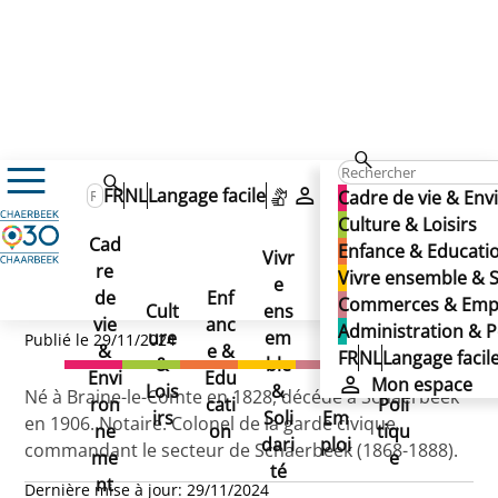
MILCAMPS Achille (avenue)
MILCAMPS Achille (avenue)
FR
NL
Langage facile
Mon espace
Cadre de vie & En
MILCAMPS Achille
Culture & Loisirs
Cad
Enfance & Educati
(avenue)
Vivr
re
Ad
Vivre ensemble & S
e
Co
de
Enf
min
Commerces & Emp
Cult
ens
mm
vie
anc
istr
Administration & P
ure
em
erc
Publié le 29/11/2024
&
e &
atio
FR
NL
Langage facil
&
ble
es
Envi
Edu
n &
Mon espace
Lois
&
&
Né à Braine-le-Comte en 1828, décédé à Schaerbeek
ron
cati
Poli
irs
Soli
Em
en 1906. Notaire. Colonel de la garde civique,
ne
on
tiqu
dari
ploi
commandant le secteur de Schaerbeek (1868-1888).
me
e
té
nt
Dernière mise à jour:
29/11/2024