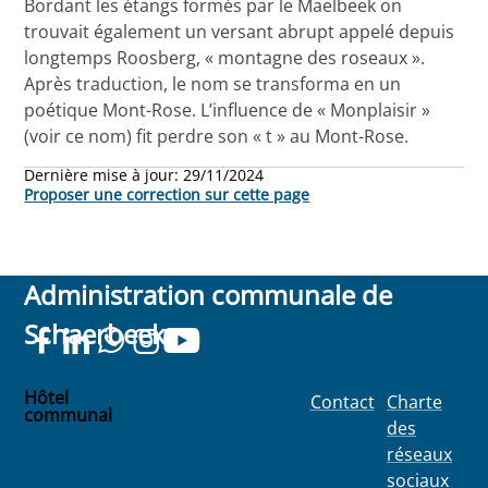
Bordant les étangs formés par le Maelbeek on
trouvait également un versant abrupt appelé depuis
longtemps Roosberg, « montagne des roseaux ».
Après traduction, le nom se transforma en un
poétique Mont-Rose. L’influence de « Monplaisir »
(voir ce nom) fit perdre son « t » au Mont-Rose.
Dernière mise à jour:
29/11/2024
Proposer une correction sur cette page
Administration communale de
Schaerbeek
Hôtel
Contact
Charte
communal
des
Place
réseaux
Colignon
sociaux