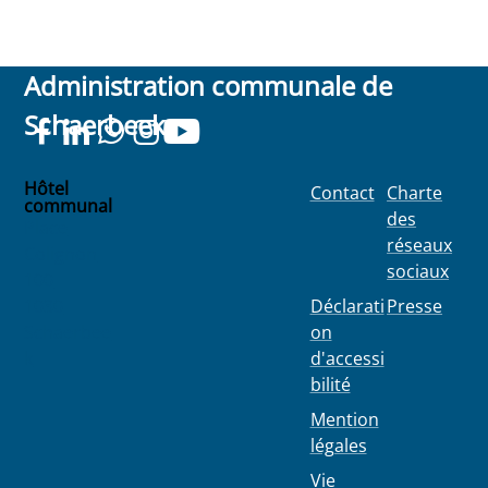
Administration communale de
Schaerbeek
Hôtel
Contact
Charte
communal
des
Place
réseaux
Colignon
sociaux
100
1030
Déclarati
Presse
Schaerbee
on
k
d'accessi
bilité
Mention
légales
Vie