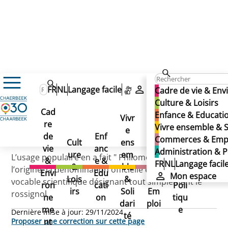
PHILOMENE (rue)
PHILOMENE (rue)
FR
NL
Langage facile
Mon espace
Cadre de vie & En
PHILOMENE (rue)
Culture & Loisirs
Cad
Enfance & Educati
Vivr
re
Ad
Vivre ensemble & S
e
Co
Publié le 29/11/2024
de
Enf
min
Commerces & Emp
Cult
ens
mm
vie
anc
istr
Administration & P
ure
em
erc
L’usage populaire en a fait " Philomène " alors qu’à
&
e &
atio
FR
NL
Langage facil
&
ble
es
l’origine, la dénomination officielle était " Philomèle ",
Envi
Edu
n &
Mon espace
Lois
&
&
vocable scientifique désignant tout simplement le
ron
cati
Poli
irs
Soli
Em
rossignol.
ne
on
tiqu
dari
ploi
me
e
Dernière mise à jour:
29/11/2024
té
nt
Proposer une correction sur cette page