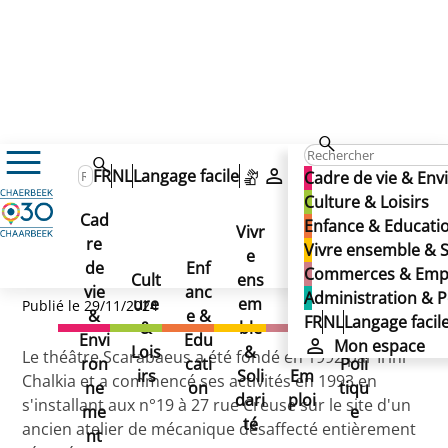
Scarabaeus Espace Théâtral
Scarabaeus Espace
FR
NL
Langage facile
Mon espace
Cadre de vie & En
Scarabaeus Espace
Culture & Loisirs
Théâtral
Cad
Enfance & Educati
Théâtral
Vivr
re
Ad
Vivre ensemble & S
e
Co
de
Enf
min
Commerces & Emp
Cult
ens
mm
vie
anc
istr
Administration & P
ure
em
erc
Publié le 29/11/2024
&
e &
atio
FR
NL
Langage facil
&
ble
es
Envi
Edu
n &
Mon espace
Lois
&
&
Le théâtre Scarabaeus a été fondé en 1992 par Irini
ron
cati
Poli
irs
Soli
Em
Chalkia et a commencé ses activités en 1993 en
ne
on
tiqu
dari
ploi
s'installant aux n°19 à 27 rue Creuse sur le site d'un
me
e
té
ancien atelier de mécanique désaffecté entièrement
nt