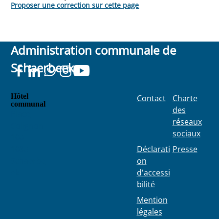
Proposer une correction sur cette page
Administration communale de
Schaerbeek
Hôtel
Contact
Charte
communal
des
Place
réseaux
Colignon
sociaux
100
1030
Déclarati
Presse
Schaerbe
on
ek
d'accessi
bilité
Mention
légales