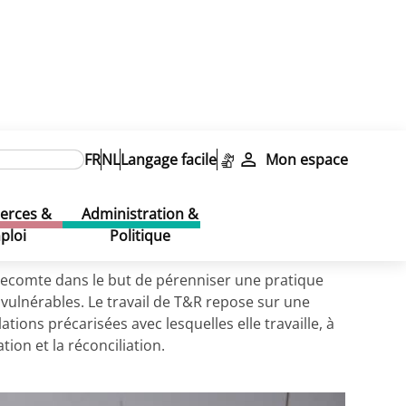
FR
NL
Langage facile
Mon espace
rces &
Administration &
ploi
Politique
Lecomte dans le but de pérenniser une pratique
u vulnérables. Le travail de T&R repose sur une
ions précarisées avec lesquelles elle travaille, à
ion et la réconciliation.