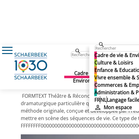
Théâtre & Réconciliation asbl
Théâtre & Réconciliation 
Cadre de vie & En
Théâtre & Réconciliati
Culture & Loisirs
Enfance & Educati
Cadre de vie &
Culture 
Vivre ensemble & S
Publié le 29/11/2024
Environnement
Commerces & Emp
Administration & P
FORMTEXT Théâtre & Réconciliation est une asbl b
FR
NL
Langage facil
dramaturgique particulière qui vise à travailler, p
Mon espace
méthode originale, conçue et développée par Frédér
mettre en scène des séquences de vie. Ce type de th
FFFFFFFF0000000000000000000000000000000000