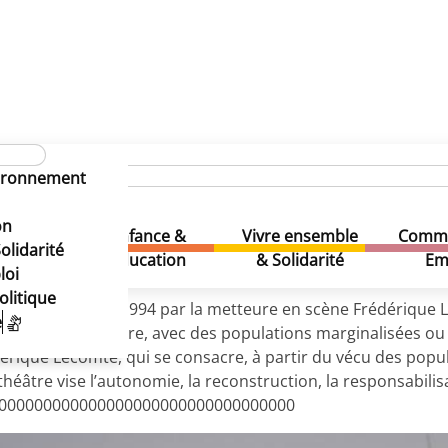
asbl
vironnement
on asbl
on
Enfance &
Vivre ensemble
Comme
& Loisirs
olidarité
Education
& Solidarité
Em
loi
olitique
elge, fondée en 1994 par la metteure en scène Frédérique 
e
ar le biais du théâtre, avec des populations marginalisées o
ique Lecomte, qui se consacre, à partir du vécu des populat
éâtre vise l’autonomie, la reconstruction, la responsabilisat
0000000000000000000000000000000000