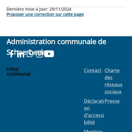
Dernière mise à jour:
29/11/2024
Proposer une correction sur cette page
Administration communale de
Schaerbeek
Hôtel
Contact
Charte
communal
des
Place
réseaux
Colignon
sociaux
100
1030
Déclarati
Presse
Schaerbee
on
k
d'accessi
bilité
Mention