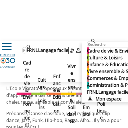
Vibrato
Vibrato
FR
NL
Langage facile
Mon espace
Cadre de vie & En
Vibrato
Culture & Loisirs
Cad
Enfance & Educati
Vivr
re
Ad
Vivre ensemble & S
e
Co
Publié le 29/11/2024
de
Enf
min
Commerces & Emp
Cult
ens
mm
vie
anc
istr
Administration & P
ure
em
erc
L'Ecole Vibrato propose aux enfants et adolescents
&
e &
atio
FR
NL
Langage facil
&
ble
es
d'apprendre à danser dans une ambiance
Envi
Edu
n &
Mon espace
Lois
&
&
chaleureuse, agréable et conviviale…
ron
cati
Poli
irs
Soli
Em
ne
on
tiqu
Prédanse, Danse classique, Eveil rythmique, Clip
dari
ploi
me
e
dance, Jazz, Funk, Hip-hop, Ragga, Afro… Il y en a pour
té
nt
tous les goûts !