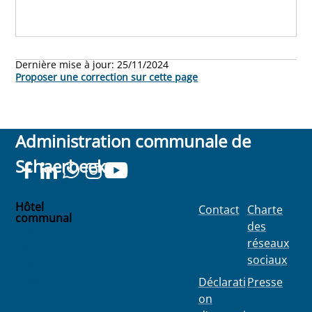
Dernière mise à jour:
25/11/2024
Proposer une correction sur cette page
Administration communale de
Schaerbeek
Hôtel
Contact
Charte
communal
des
Place
réseaux
Colignon
sociaux
100
1030
Déclarati
Presse
Schaerbee
on