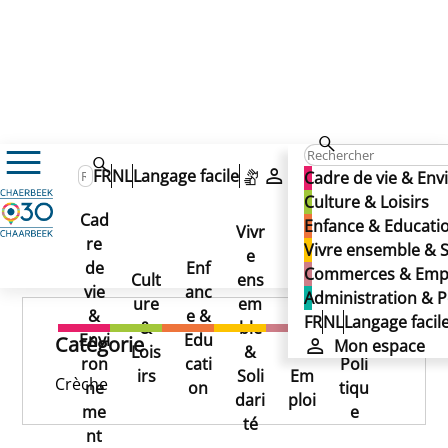
Antares
Antares
FR
NL
Langage facile
Mon espace
Cadre de vie & En
Antares
Culture & Loisirs
Cad
Enfance & Educati
Vivr
re
Ad
Vivre ensemble & S
e
Co
Publié le 25/11/2024
de
Enf
min
Commerces & Emp
Cult
ens
mm
vie
anc
istr
Administration & P
ure
em
erc
&
e &
atio
FR
NL
Langage facil
&
ble
es
Envi
Edu
n &
Catégorie
Mon espace
Lois
&
&
ron
cati
Poli
irs
Soli
Em
Crèche
ne
on
tiqu
dari
ploi
me
e
té
nt