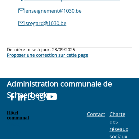
enseignement@1030.be
sregard@1030.be
Dernière mise à jour:
23/09/2025
Proposer une correction sur cette page
Administration communale de
Schaerbeek
Hôtel
Contact
Charte
communal
des
Place
réseaux
Colignon
sociaux
100