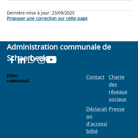
Dernière mise à jour:
23/09/2025
Proposer une correction sur cette page
Administration communale de
Schaerbeek
Hôtel
Contact
Charte
communal
des
Place
réseaux
Colignon
sociaux
100
1030
Déclarati
Presse
Schaerbe
on
ek
d'accessi
bilité