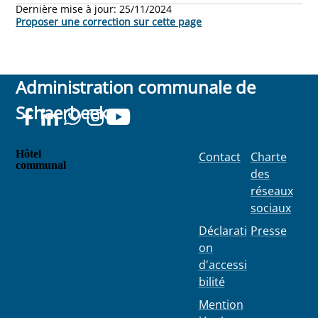
Dernière mise à jour:
25/11/2024
Proposer une correction sur cette page
Administration communale de
Schaerbeek
Hôtel
Contact
Charte
communal
des
Place
réseaux
Colignon
sociaux
100
1030
Déclarati
Presse
Schaerbe
on
ek
d'accessi
bilité
Mention