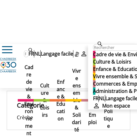
De zandmannetjes
De zandmannetjes
FR
NL
Langage facile
Mon espace
Cadre de vie & En
De zandmannetjes
Culture & Loisirs
Cad
Enfance & Educati
Vivr
re
Ad
Vivre ensemble & S
e
Co
Publié le 25/11/2024
de
Enf
min
Commerces & Emp
Cult
ens
mm
vie
anc
istr
Administration & P
ure
em
erc
&
e &
atio
FR
NL
Langage facil
&
ble
es
Envi
Edu
n &
Catégorie
Mon espace
Lois
&
&
ron
cati
Poli
irs
Soli
Em
Crèche
ne
on
tiqu
dari
ploi
me
e
té
nt