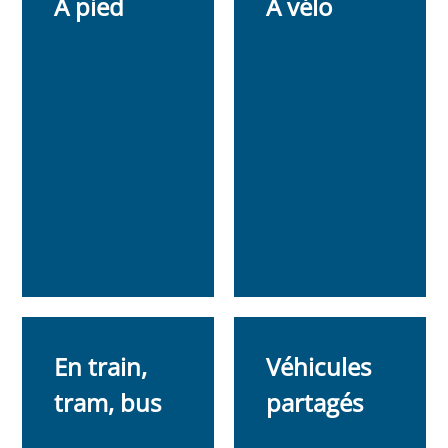
A pied
A vélo
En train,
Véhicules
tram, bus
partagés