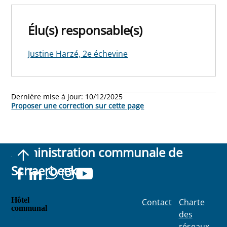
Élu(s) responsable(s)
Justine Harzé, 2e échevine
Dernière mise à jour:
10/12/2025
Proposer une correction sur cette page
Administration communale de
Schaerbeek
Hôtel
Contact
Charte
communal
des
Place
réseaux