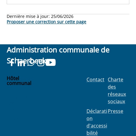
Dernière mise à jour:
25/06/2026
Proposer une correction sur cette page
Administration communale de
Schaerbeek
Hôtel
Contact
Charte
communal
des
Place
réseaux
Colignon
sociaux
100
1030
Déclarati
Presse
Schaerbee
on
k
d'accessi
bilité