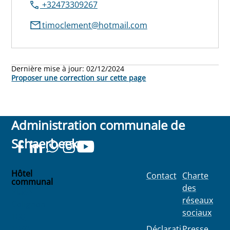
+32473309267
timoclement@hotmail.com
Dernière mise à jour:
02/12/2024
Proposer une correction sur cette page
Administration communale de
Schaerbeek
Hôtel
Contact
Charte
communal
des
Place
réseaux
Colignon
sociaux
100
1030
Déclarati
Presse