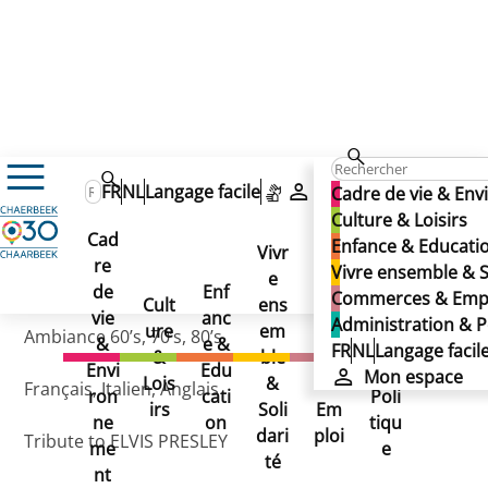
THE NOBODY
FR
NL
Langage facile
Mon espace
Cadre de vie & En
THE NOBODY
Culture & Loisirs
Cad
Enfance & Educati
THE NOBODY
Vivr
re
Ad
Vivre ensemble & S
e
Co
Publié le 02/12/2024
de
Enf
min
Commerces & Emp
Cult
ens
mm
vie
anc
istr
Administration & P
ure
em
erc
Ambiance 60’s, 70’s, 80’s
&
e &
atio
FR
NL
Langage facil
&
ble
es
Envi
Edu
n &
Mon espace
Lois
&
&
Français, Italien, Anglais
ron
cati
Poli
irs
Soli
Em
ne
on
tiqu
dari
ploi
Tribute to ELVIS PRESLEY
me
e
té
nt