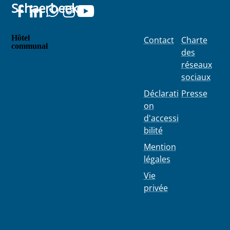
Schaerbeek
Hôtel
Contact
Charte
communal
des
Place
réseaux
Colignon
sociaux
100
1030
Déclarati
Presse
Schaerbe
on
ek
d'accessi
bilité
Mention
légales
Vie
privée
02 244 75
11
info@103