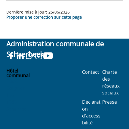
Dernière mise à jour:
25/06/2026
Proposer une correction sur cette page
Administration communale de
Schaerbeek
Hôtel
Contact
Charte
communal
des
Place
réseaux
Colignon
sociaux
100
1030
Déclarati
Presse
Schaerbee
on
k
d'accessi
bilité