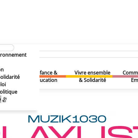
MUZIK1030 PLAYLIST
vironnement
on
Enfance &
Vivre ensemble
Comme
& Loisirs
olidarité
Education
& Solidarité
Em
loi
olitique
e