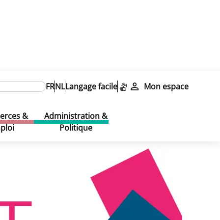
FR
NL
Langage facile
Mon espace
rces &
Administration &
ploi
Politique