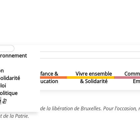
gh
vironnement
gh
on
Enfance &
Vivre ensemble
Comme
& Loisirs
olidarité
Education
& Solidarité
Em
loi
olitique
e
ns les 80 ans de la libération de Bruxelles. Pour l’occasion, 
 de la Patrie.