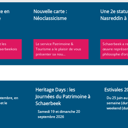
te en
Nouvelle carte :
Une 2e statu
e
Néoclassicisme
Nasreddin à
 les
Le service Patrimoine &
Schaerbeek a r
haerbeekois
Tourisme a le plaisir de vous
œuvre représen
présenter sa nou...
philosophe d’orig
Heritage Days : les
Estivales 2
Journées du Patrimoine à
ptembre, en
Du 25 juin a
Schaerbeek
et le
semaine (duré
weekend (dur
Samedi 19 et dimanche 20
septembre 2026