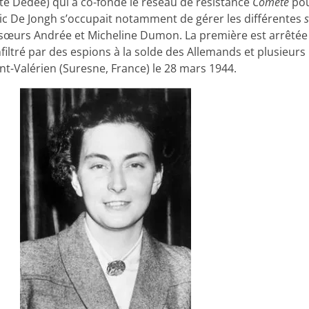
dite Dédée) qui a co-fondé le réseau de résistance
Comète
pou
éric De Jongh s’occupait notamment de gérer les différentes
les sœurs Andrée et Micheline Dumon. La première est arrêté
filtré par des espions à la solde des Allemands et plusieur
Mont-Valérien (Suresne, France) le 28 mars 1944.