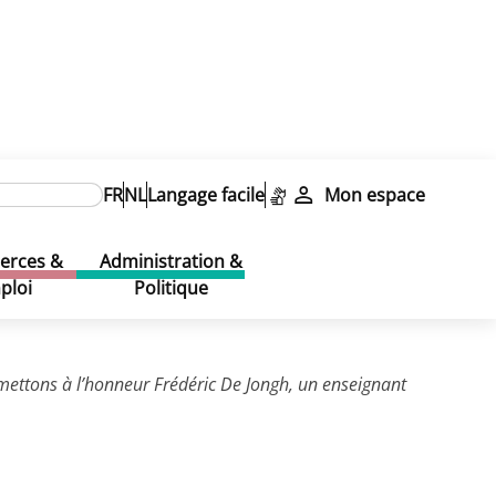
FR
NL
Langage facile
Mon espace
rces &
Administration &
ploi
Politique
mettons à l’honneur Frédéric De Jongh, un enseignant