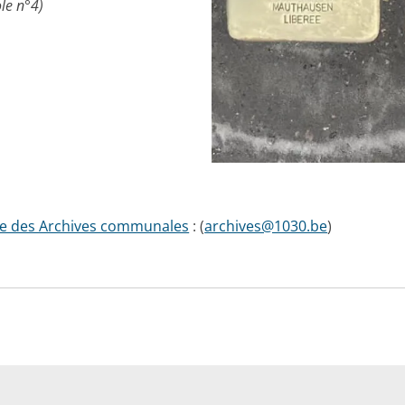
le n°4)
ce des Archives communales
: (
archives@1030.be
)