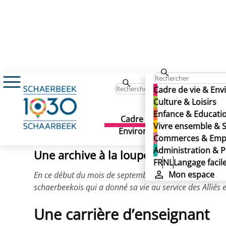
Actualités
Archive : Frédéric De Jongh
Archive : Frédéric De Jon
Cadre de vie & En
Archive : Frédéric De Jon
Culture & Loisirs
Enfance & Educati
Cadre de vie &
Culture 
Vivre ensemble & S
Publié le 03/09/2024
Environnement
Commerces & Emp
Administration & P
Une archive à la loupe
FR
NL
Langage facil
Mon espace
En ce début du mois de septembre 2024, nous commémoro
schaerbeekois qui a donné sa vie au service des Alliés et
Une carrière d’enseignant