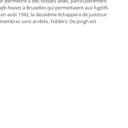
r permettre à des soldats alliés, particulièrement
safe houses
à Bruxelles qui permettaient aux fugitifs
e en août 1942, la deuxième échappera de justesse
s membres sont arrêtés. Frédéric De Jongh est