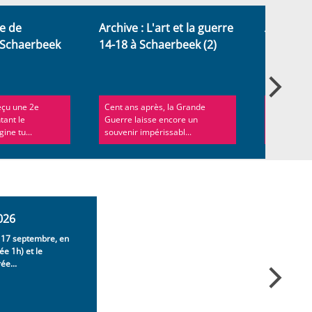
e de
Archive : L'art et la guerre
Archive :
 Schaerbeek
14-18 à Schaerbeek (2)
14-18 à 
eçu une 2e
Cent ans après, la Grande
Cent ans a
tant le
Guerre laisse encore un
Guerre lai
ine tu...
souvenir impérissabl...
souvenir im
026
u 17 septembre, en
e 1h) et le
ée...