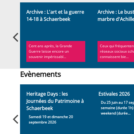
Actualités
retour
Archive : L'art et la guerre
Archive : Le bus
14-18 à Schaerbeek
marbre d'Achill
aque
Cent ans après, la Grande
Ceux qui fréquentent
ionnera
Guerre laisse encore un
réseaux sociaux sc
souvenir impérissabl...
connaissent bie...
Evènements
Evènements
Heritage Days : les
Estivales 2026
Journées du Patrimoine à
e, en
Du 25 juin au 17 se
Schaerbeek
semaine (durée 1h) 
weekend (durée...
Samedi 19 et dimanche 20
septembre 2026