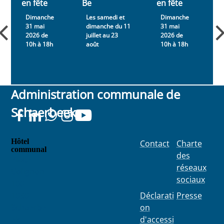
en fête
Be
en fête
B
Dimanche
Les samedi et
Dimanche
31 mai
dimanche du 11
31 mai
2026 de
juillet au 23
2026 de
j
10h à 18h
août
10h à 18h
Administration communale de
Schaerbeek
Hôtel
Contact
Charte
communal
des
Place
réseaux
Colignon
sociaux
100
1030
Déclarati
Presse
Schaerbe
on
ek
d'accessi