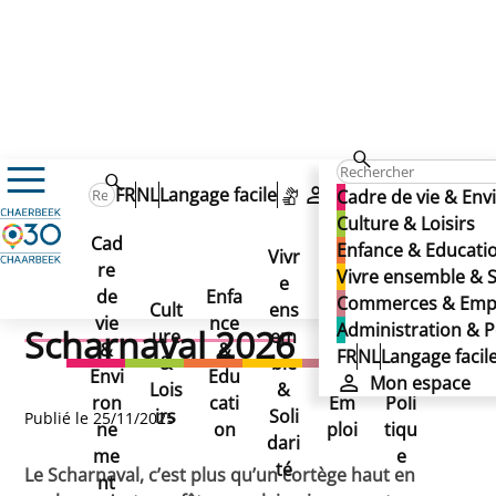
Actualités
FR
NL
Langage facile
Mon espace
Cadre de vie & En
Concours : créez l’illustration officielle du Scharnaval 20
Concours : créez
Culture & Loisirs
Concours : créez
Cad
Enfance & Educati
Vivr
l’illustration officielle du
re
Ad
Vivre ensemble & S
l’illustration officielle du
e
de
Enfa
Co
mini
Commerces & Emp
Cult
ens
Scharnaval 2026
vie
nce
mm
stra
Administration & P
Scharnaval 2026
ure
em
&
&
erce
tion
FR
NL
Langage facil
&
ble
Envi
Edu
s &
&
Mon espace
Lois
&
ron
cati
Em
Poli
irs
Soli
Publié le 25/11/2025
ne
on
ploi
tiqu
dari
me
e
té
Le Scharnaval, c’est plus qu’un cortège haut en
nt