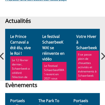
Actualités
Actualités
Le Prince
Le festival
Votre Hiver
Carnaval a
SchaerbeeK
à
été élu, vive
WA! se
Schaerbeek
le Roi !
réinvente en
Il se passe
vidéo
plein de
Le 12 février
chouettes
dernier,
Le Festival
activités et
Schaerbeek a
SchaerbeeKWA
évènements à
célébré
! revient en
Schaerbeek
l’élection de
2021 sous
ce...
son nouveau
forme d’un
Evènements
...
documentaire...
Evènements
Portaels
The Park To
Portaels
T