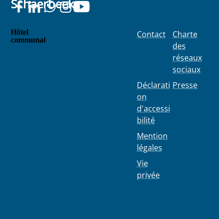
Schaerbeek
Hôtel
Contact
Charte
communal
des
Place
réseaux
Colignon
sociaux
100
1030
Déclarati
Presse
Schaerbe
on
ek
d'accessi
bilité
Mention
légales
Vie
privée
02 244 75
11
info@103