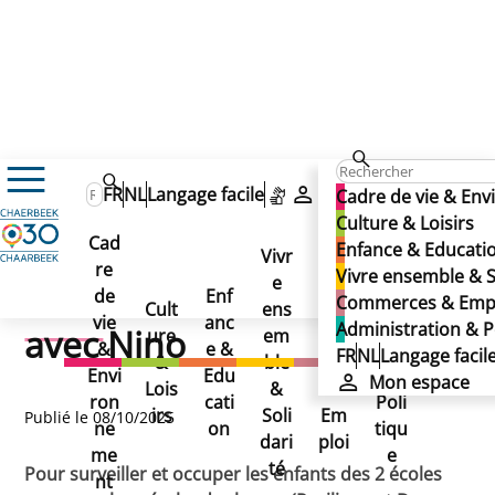
Actualités
FR
NL
Langage facile
Mon espace
Cadre de vie & En
Découvrez le métier d’éducateur scolaire avec Nino
Découvrez le métier
Culture & Loisirs
Découvrez le métier
Cad
Enfance & Educati
Vivr
d’éducateur scolaire avec
re
Ad
Vivre ensemble & S
d’éducateur scolaire
e
Co
de
Enf
min
Commerces & Emp
Cult
ens
mm
Nino
vie
anc
istr
Administration & P
avec Nino
ure
em
erc
&
e &
atio
FR
NL
Langage facil
&
ble
es
Envi
Edu
n &
Mon espace
Lois
&
&
ron
cati
Poli
irs
Soli
Em
Publié le 08/10/2025
ne
on
tiqu
dari
ploi
me
e
té
Pour surveiller et occuper les enfants des 2 écoles
nt