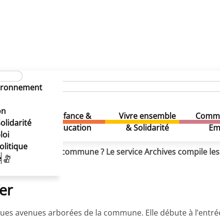
eschanel
Paul Deschanel
vironnement
Paul Deschanel
on
Enfance &
Vivre ensemble
Comme
& Loisirs
olidarité
Education
& Solidarité
Em
loi
olitique
quartier, de votre commune ? Le service Archives compile le
e
e Paul Deschanel.
er
gues avenues arborées de la commune. Elle débute à l’entrée