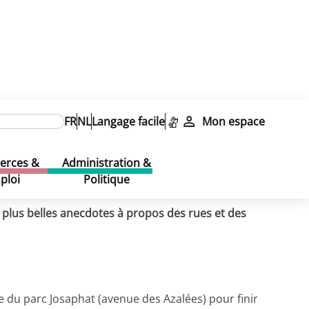
FR
NL
Langage facile
Mon espace
rces &
Administration &
ploi
Politique
s plus belles anecdotes à propos des rues et des
 du parc Josaphat (avenue des Azalées) pour finir