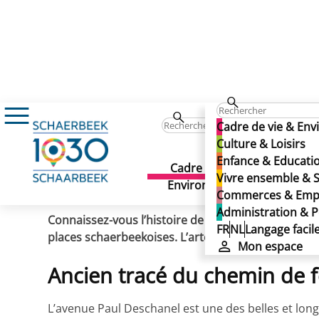
Actualités
Histoire de rue : Avenue Paul D
Histoire de rue : Avenue 
Cadre de vie & En
Histoire de rue : Avenue 
Culture & Loisirs
Enfance & Educati
Cadre de vie &
Culture 
Vivre ensemble & S
Publié le 01/03/2020
Environnement
Commerces & Emp
Administration & P
Connaissez-vous l’histoire de votre rue, de votre 
FR
NL
Langage facil
places schaerbeekoises. L’artère du jour : l’avenu
Mon espace
Ancien tracé du chemin de f
L’avenue Paul Deschanel est une des belles et lon