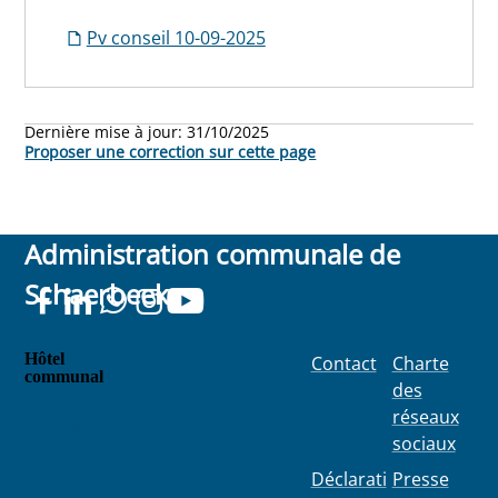
Pv conseil 10-09-2025
Dernière mise à jour:
31/10/2025
Proposer une correction sur cette page
Administration communale de
Schaerbeek
Hôtel
Contact
Charte
communal
des
Place
réseaux
Colignon
sociaux
100
1030
Déclarati
Presse