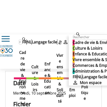
10/09/2025
FR
NL
Langage facile
Mon espace
Cadre de vie & En
10/09/2025
Culture & Loisirs
Cad
Enfance & Educati
10/09/2025
Vivr
re
Ad
Vivre ensemble & S
e
Co
Publié le 31/10/2025
de
Enf
min
Commerces & Emp
Cult
ens
mm
vie
anc
istr
Administration & P
ure
em
erc
&
e &
atio
FR
NL
Langage facil
&
ble
es
Envi
Edu
n &
Date
Mon espace
Lois
&
&
ron
cati
Poli
irs
Soli
Em
ne
on
tiqu
Mercredi, 10 septembre 2025
dari
ploi
me
e
té
Fichier
nt