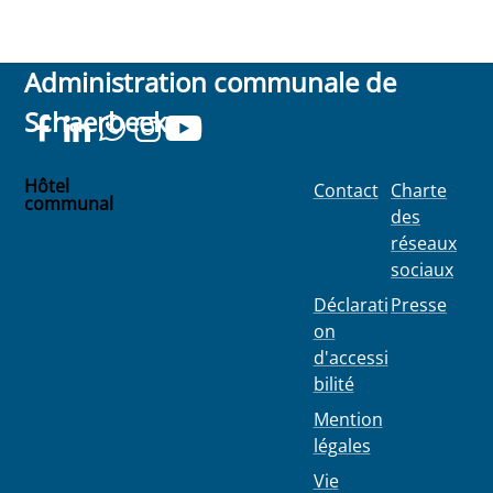
Administration communale de
Schaerbeek
Hôtel
Contact
Charte
communal
des
Place
réseaux
Colignon
sociaux
100
1030
Déclarati
Presse
Schaerbee
on
k
d'accessi
bilité
Mention
légales
Vie