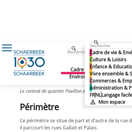
Cadre de vie & Environnement
Projets de
Pavillon 1997-2001
Cadre de vie & En
Pavillon 1997-2001
Culture & Loisirs
Enfance & Educati
Cadre de vie &
Culture 
Vivre ensemble & S
Dernière mise à jour: 01/07/2025
Environnement
Commerces & Emp
Administration & P
Le contrat de quartier Pavillon est le premier contrat
FR
NL
Langage facil
Mon espace
Périmètre
Ce périmètre se situe de part et d’autre de la rue
il parcourt les rues Gallait et Palais.