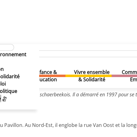
 Développement Urbain
Contrats de quartiers durables
vironnement
on
Enfance &
Vivre ensemble
Comme
& Loisirs
olidarité
Education
& Solidarité
Em
loi
olitique
 de Quartier Durable schaerbeekois. Il a démarré en 1997 pour se 
e
 du Pavillon. Au Nord-Est, il englobe la rue Van Oost et la 