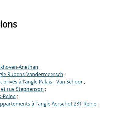
tions
oekhoven-Anethan
;
angle Rubens-Vandermeersch
;
rivés à l'angle Palais - Van Schoor
;
e et rue Stephenson
;
s-Reine
;
ppartements à l'angle Aerschot 231-Reine
;