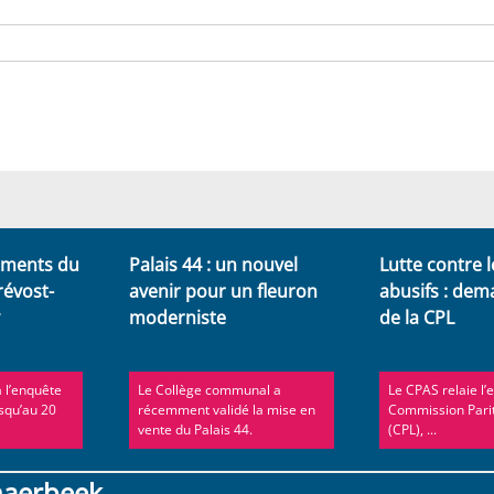
ments du
Palais 44 : un nouvel
Lutte contre l
révost-
avenir pour un fleuron
abusifs : dem
y
moderniste
de la CPL
à l’enquête
Le Collège communal a
Le CPAS relaie l’
squ’au 20
récemment validé la mise en
Commission Parit
vente du Palais 44.
(CPL), ...
haerbeek