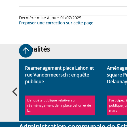
Dernière mise à jour:
01/07/2025
Proposer une correction sur cette page
Actualités
Actualités
 des
Reamenagement place Lehon et
Aménage
re du
rue Vandermeersch : enquête
square P
publique
Delauna
L’enquête publique relative au
Participez 
réaménagement de la place Lehon et de
publique ju
l...
mars
Administration communale de Sc