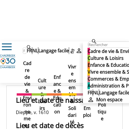
ASSELYN Jan
ASSELYN Jan
FR
NL
Langage facile
Mon espace
Cadre de vie & En
ASSELYN Jan
Culture & Loisirs
Cad
Enfance & Educati
Vivr
re
Ad
Vivre ensemble & S
e
Co
Publié le 02/06/2025
de
Enf
min
Commerces & Emp
Cult
ens
mm
vie
anc
istr
Administration & P
ure
em
erc
&
e &
atio
FR
NL
Langage facil
&
ble
es
Envi
Edu
n &
Lieu et date de naissance
Mon espace
Lois
&
&
ron
cati
Poli
irs
Soli
Em
ne
on
tiqu
Dieppe, v. 1610
dari
ploi
me
e
té
Lieu et date de décès
nt