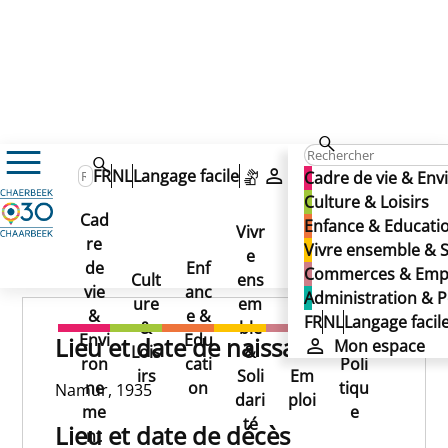
CABRERA Jean
CABRERA Jean
FR
NL
Langage facile
Mon espace
Cadre de vie & En
CABRERA Jean
Culture & Loisirs
Cad
Enfance & Educati
Vivr
re
Ad
Vivre ensemble & S
e
Co
Publié le 02/06/2025
de
Enf
min
Commerces & Emp
Cult
ens
mm
vie
anc
istr
Administration & P
ure
em
erc
&
e &
atio
FR
NL
Langage facil
&
ble
es
Envi
Edu
n &
Lieu et date de naissance
Mon espace
Lois
&
&
ron
cati
Poli
irs
Soli
Em
ne
on
tiqu
Namur, 1935
dari
ploi
me
e
té
Lieu et date de décès
nt