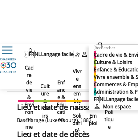
CITO Claus
CITO Claus
FR
NL
Langage facile
Mon espace
Cadre de vie & En
CITO Claus
Culture & Loisirs
Cad
Enfance & Educati
Vivr
re
Ad
Vivre ensemble & S
e
Co
Publié le 02/06/2025
de
Enf
min
Commerces & Emp
Cult
ens
mm
vie
anc
istr
Administration & P
ure
em
erc
&
e &
atio
FR
NL
Langage facil
&
ble
es
Envi
Edu
n &
Lieu et date de naissance
Mon espace
Lois
&
&
ron
cati
Poli
irs
Soli
Em
ne
on
tiqu
Bascharage (Luxembourg), 1882
dari
ploi
me
e
té
Lieu et date de décès
nt