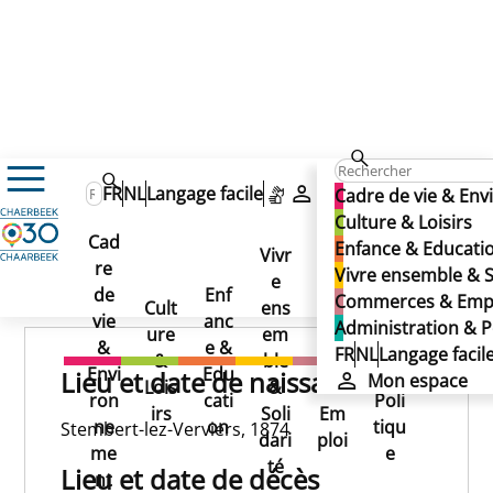
DUTILLEUX Servais
DUTILLEUX Servais
FR
NL
Langage facile
Mon espace
Cadre de vie & En
DUTILLEUX Servais
Culture & Loisirs
Cad
Enfance & Educati
Vivr
re
Ad
Vivre ensemble & S
e
Co
Publié le 02/06/2025
de
Enf
min
Commerces & Emp
Cult
ens
mm
vie
anc
istr
Administration & P
ure
em
erc
&
e &
atio
FR
NL
Langage facil
&
ble
es
Envi
Edu
n &
Lieu et date de naissance
Mon espace
Lois
&
&
ron
cati
Poli
irs
Soli
Em
ne
on
tiqu
Stembert-lez-Verviers, 1874
dari
ploi
me
e
té
Lieu et date de décès
nt