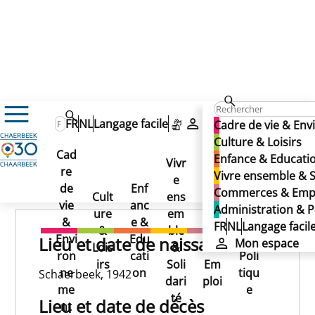
DE GREEF Roger
DE GREEF Roger
FR
NL
Langage facile
Mon espace
Cadre de vie & En
DE GREEF Roger
Culture & Loisirs
Cad
Enfance & Educati
Vivr
re
Ad
Vivre ensemble & S
e
Co
Publié le 02/06/2025
de
Enf
min
Commerces & Emp
Cult
ens
mm
vie
anc
istr
Administration & P
ure
em
erc
&
e &
atio
FR
NL
Langage facil
&
ble
es
Envi
Edu
n &
Lieu et date de naissance
Mon espace
Lois
&
&
ron
cati
Poli
irs
Soli
Em
ne
on
tiqu
Schaerbeek, 1942
dari
ploi
me
e
té
Lieu et date de décès
nt