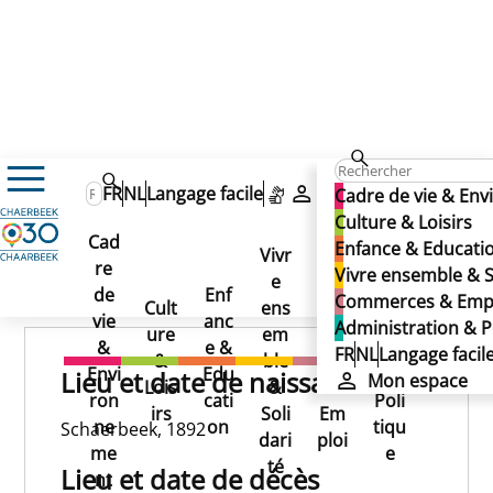
HASTAT Alexandre
HASTAT Alexandre
FR
NL
Langage facile
Mon espace
Cadre de vie & En
HASTAT Alexandre
Culture & Loisirs
Cad
Enfance & Educati
Vivr
re
Ad
Vivre ensemble & S
e
Co
Publié le 22/01/2025
de
Enf
min
Commerces & Emp
Cult
ens
mm
vie
anc
istr
Administration & P
ure
em
erc
&
e &
atio
FR
NL
Langage facil
&
ble
es
Envi
Edu
n &
Lieu et date de naissance
Mon espace
Lois
&
&
ron
cati
Poli
irs
Soli
Em
ne
on
tiqu
Schaerbeek, 1892
dari
ploi
me
e
té
Lieu et date de décès
nt