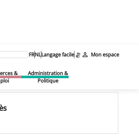
FR
NL
Langage facile
Mon espace
rces &
Administration &
ploi
Politique
ès