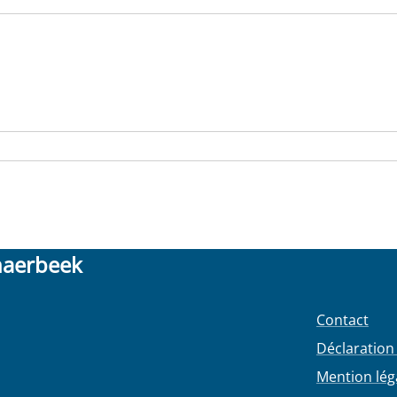
haerbeek
Contact
Déclaration 
Mention lég