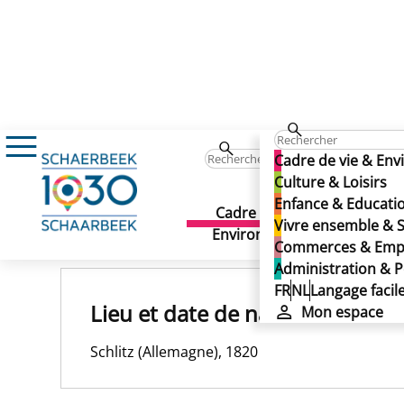
HICKMANN Fritz
HICKMANN Fritz
Cadre de vie & En
HICKMANN Fritz
Culture & Loisirs
Enfance & Educati
Cadre de vie &
Culture 
Vivre ensemble & S
Publié le 22/01/2025
Environnement
Commerces & Emp
Administration & P
FR
NL
Langage facil
Lieu et date de naissance
Mon espace
Schlitz (Allemagne), 1820