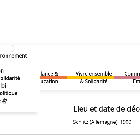
vironnement
on
Enfance &
Vivre ensemble
Comme
& Loisirs
olidarité
Education
& Solidarité
Em
loi
olitique
e
Lieu et date de déc
Schlitz (Allemagne), 1900