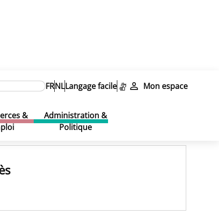
FR
NL
Langage facile
Mon espace
rces &
Administration &
ploi
Politique
ès