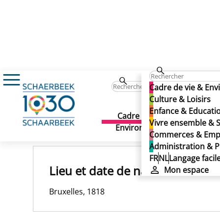
HUBERTI Edouard
HUBERTI Edouard
Cadre de vie & En
HUBERTI Edouard
Culture & Loisirs
Enfance & Educati
Cadre de vie &
Culture 
Vivre ensemble & S
Publié le 22/01/2025
Environnement
Commerces & Emp
Administration & P
FR
NL
Langage facil
Lieu et date de naissance
Mon espace
Bruxelles, 1818