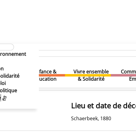
vironnement
on
Enfance &
Vivre ensemble
Comme
& Loisirs
olidarité
Education
& Solidarité
Em
loi
olitique
e
Lieu et date de déc
Schaerbeek, 1880