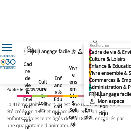
Culture & Loisirs
Enfance & Jeunesse
FR
NL
Langage facile
Mon espace
Cadre de vie & En
Annuaire et guide des loisirs
Culture & Loisirs
41ème Unité Albert 1er
41ème Unité Albert 1er
Cad
Enfance & Educati
41ème Unité Albert 1er
Vivr
re
Ad
Vivre ensemble & S
e
Co
de
Enf
min
Commerces & Emp
Cult
ens
mm
vie
anc
istr
Administration & P
ure
em
erc
Publié le 30/09/2025
&
e &
atio
FR
NL
Langage facil
&
ble
es
Envi
Edu
n &
Mon espace
Lois
&
&
La 41ème Unité Albert Ier est une unité scoute qui a
ron
cati
Poli
irs
Soli
Em
été créée en 1933 et qui accueille environ 170
ne
on
tiqu
dari
ploi
enfants/adolescents âgés de 6 à 18 ans, encadrés par
me
e
té
une quarantaine d'animateurs.
nt