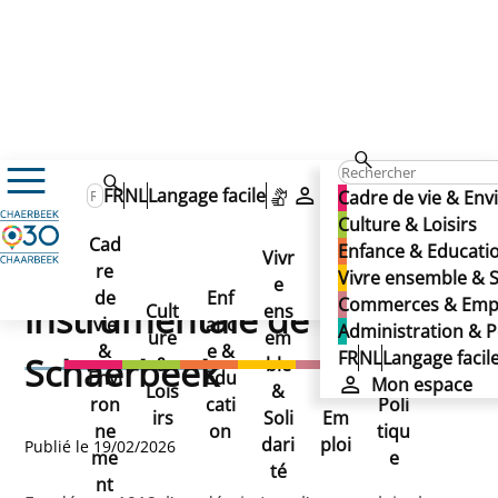
Culture & Loisirs
Enfance & Jeunesse
FR
NL
Langage facile
Mon espace
Cadre de vie & En
Annuaire et guide des loisirs
Culture & Loisirs
Académie de musique instrumentale de Schaerbeek
Académie de musique
Cad
Enfance & Educati
Académie de musique
Vivr
re
Ad
Vivre ensemble & S
e
Co
instrumentale de
de
Enf
min
Commerces & Emp
instrumentale de
Cult
ens
mm
vie
anc
istr
Administration & P
ure
em
erc
Schaerbeek
&
e &
atio
FR
NL
Langage facil
Schaerbeek
&
ble
es
Envi
Edu
n &
Mon espace
Lois
&
&
ron
cati
Poli
irs
Soli
Em
ne
on
tiqu
dari
ploi
Publié le 19/02/2026
me
e
té
nt