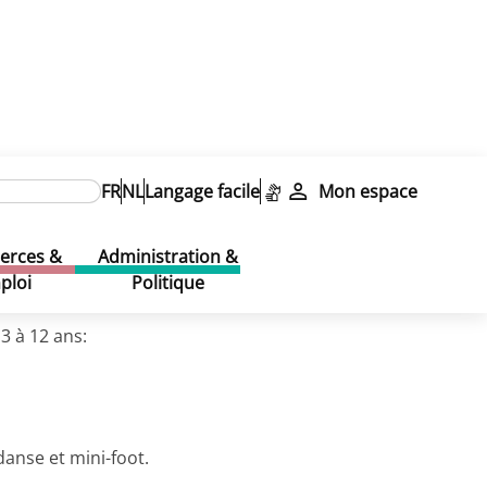
FR
NL
Langage facile
Mon espace
rces &
Administration &
ploi
Politique
3 à 12 ans:
danse et mini-foot.