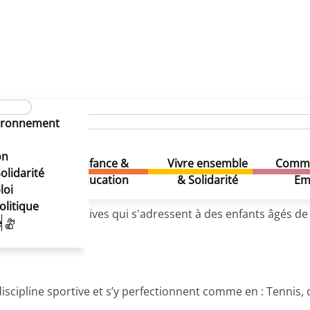
nuaire et guide des loisirs
Club du Multisports asbl (Le)
Le)
vironnement
l (Le)
on
Enfance &
Vivre ensemble
Comme
& Loisirs
olidarité
Education
& Solidarité
Em
loi
olitique
des activités sportives qui s'adressent à des enfants âgés de 
e
discipline sportive et s’y perfectionnent comme en : Tennis, 