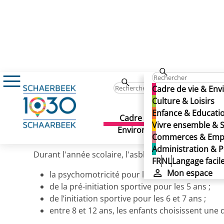
Culture & Loisirs
Enfance & Jeunesse
An
Club du Multisports asbl (
Cadre de vie & En
Club du Multisports asb
Culture & Loisirs
Enfance & Educati
Cadre de vie &
Culture 
Vivre ensemble & S
Publié le 30/09/2025
Environnement
Commerces & Emp
Administration & P
Durant l'année scolaire, l'asbl organise sur Evere 
FR
NL
Langage facil
Mon espace
la psychomotricité pour les 3 - 4 ans ;
de la pré-initiation sportive pour les 5 ans ;
de l’initiation sportive pour les 6 et 7 ans ;
entre 8 et 12 ans, les enfants choisissent une 