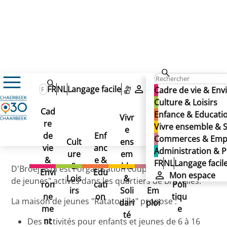
Culture & Loisirs
Enfance & Jeunesse
FR
NL
Langage facile
Mon espace
Cadre de vie & En
Annuaire et guide des loisirs
D'Broej - Ratatouille
D'Broej - Ratatouille
Culture & Loisirs
D'Broej - Ratatouille
Cad
Enfance & Educati
Vivr
re
Ad
Vivre ensemble & S
e
Co
de
Enf
min
Commerces & Emp
Cult
ens
mm
Publié le 30/09/2025
vie
anc
istr
Administration & P
ure
em
erc
&
e &
atio
FR
NL
Langage facil
&
ble
es
D'Broej asbl est l'organisation coupole de 8 "maisons
Envi
Edu
n &
Mon espace
Lois
&
&
de jeunes" actives dans les quartiers de Bruxelles.
ron
cati
Poli
irs
Soli
Em
ne
on
tiqu
La maison de jeunes "Ratatouille" propose :
dari
ploi
me
e
té
nt
Des activités pour enfants et jeunes de 6 à 16