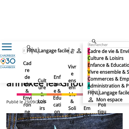
Enfance & Education
Enseignement
FR
NL
Langage facile
Mon espace
Cadre de vie & En
Annuaire des écoles
Culture & Loisirs
Ecole fondamentale annexée les Griottes
Ecole fondamentale
Cad
Enfance & Educati
Ecole fondamentale
Vivr
re
Ad
Vivre ensemble & S
e
Co
annexée les Griottes
de
Enf
min
Commerces & Emp
annexée les Griottes
Cult
ens
mm
vie
anc
istr
Administration & P
ure
em
erc
&
e &
atio
FR
NL
Langage facil
&
ble
es
Envi
Edu
n &
Mon espace
Lois
&
&
Publié le 23/09/2025
ron
cati
Poli
irs
Soli
Em
ne
on
tiqu
dari
ploi
me
e
té
nt