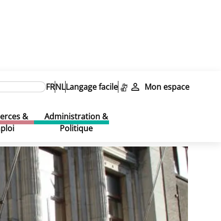
es
FR
NL
Langage facile
Mon espace
rces &
Administration &
ploi
Politique