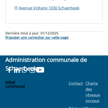
Avenue Voltaire 1030 Schaerbeek
Dernière mise à jour:
01/12/2025
Proposer une correction sur cette page
Administration communale de
Schaerbeek
Hôtel
Contact
Charte
communal
des
Place
réseaux
Colignon
sociaux
100