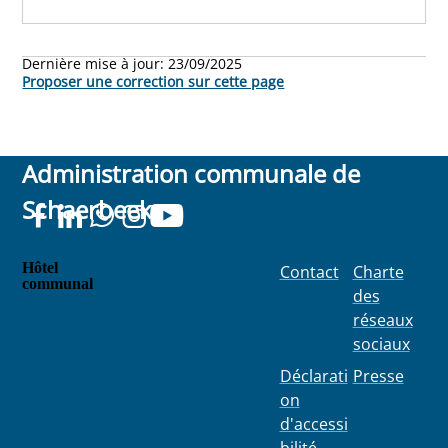
Dernière mise à jour:
23/09/2025
Proposer une correction sur cette page
Administration communale de
Schaerbeek
Hôtel
Contact
Charte
communal
des
Place
réseaux
Colignon
sociaux
100
1030
Déclarati
Presse
Schaerbe
on
ek
d'accessi
bilité