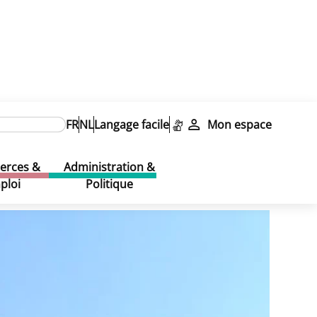
FR
NL
Langage facile
Mon espace
rces &
Administration &
ploi
Politique