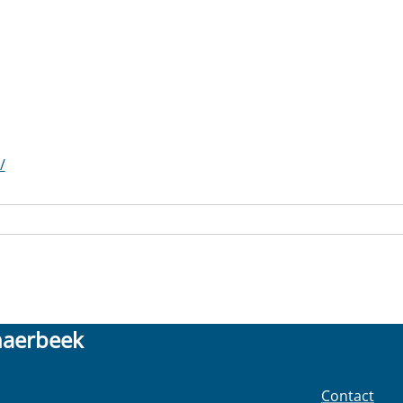
/
haerbeek
Contact