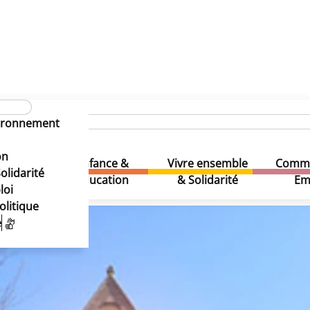
uaire des écoles
Institut Cardinal Mercier
vironnement
on
Enfance &
Vivre ensemble
Comme
& Loisirs
olidarité
Education
& Solidarité
Em
loi
olitique
e